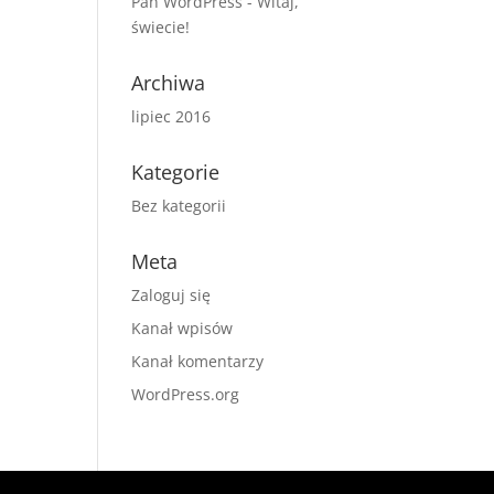
Pan WordPress
-
Witaj,
świecie!
Archiwa
lipiec 2016
Kategorie
Bez kategorii
Meta
Zaloguj się
Kanał wpisów
Kanał komentarzy
WordPress.org