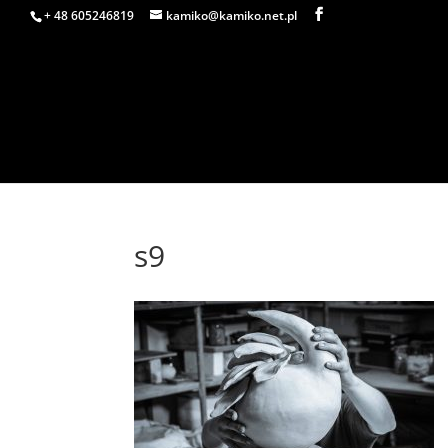
+ 48 605246819
kamiko@kamiko.net.pl
s9