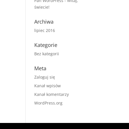
Pan WordPress
-
Witaj,
świecie!
Archiwa
lipiec 2016
Kategorie
Bez kategorii
Meta
Zaloguj się
Kanał wpisów
Kanał komentarzy
WordPress.org