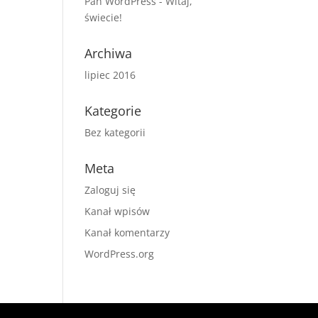
Pan WordPress
-
Witaj,
świecie!
Archiwa
lipiec 2016
Kategorie
Bez kategorii
Meta
Zaloguj się
Kanał wpisów
Kanał komentarzy
WordPress.org